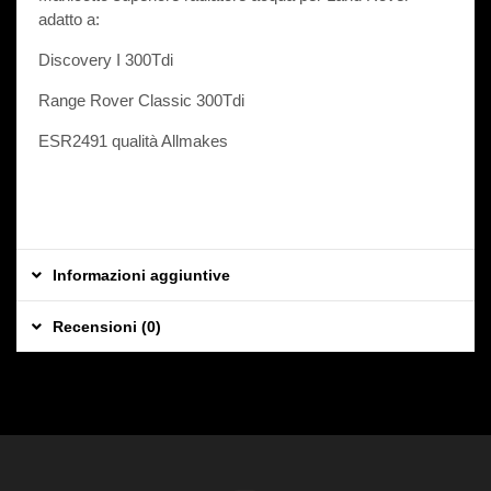
3
adatto a:
1
3
Discovery I 300Tdi
2
Range Rover Classic 300Tdi
ESR2491 qualità Allmakes
Informazioni aggiuntive
Recensioni (0)