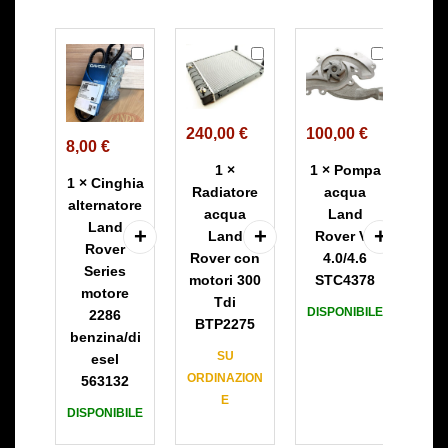
C
R
P
i
a
o
n
d
m
g
i
p
240,00
€
100,00
€
11
h
a
a
8,00
€
i
t
a
1
×
1
×
Pompa
1
1
×
Cinghia
a
o
c
Radiatore
acqua
alternatore
a
r
q
acqua
Land
Land
l
e
u
Land
Rover V8
R
Rover
t
a
a
Rover con
4.0/4.6
ca
Series
e
c
L
motori 300
STC4378
e 
motore
r
q
a
Tdi
DISPONIBILE
DIS
2286
n
u
n
BTP2275
benzina/di
a
a
d
SU
esel
t
L
R
ORDINAZION
563132
o
a
o
E
r
n
v
DISPONIBILE
e
d
e