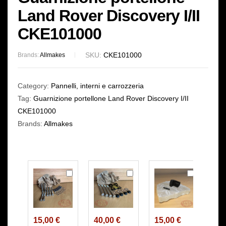
Land Rover Discovery I/II
CKE101000
SKU:
CKE101000
Brands:
Allmakes
Category:
Pannelli, interni e carrozzeria
Tag:
Guarnizione portellone Land Rover Discovery I/II
CKE101000
Brands:
Allmakes
K
K
K
i
i
i
t
t
t
b
b
r
u
u
i
15,00
€
40,00
€
15,00
€