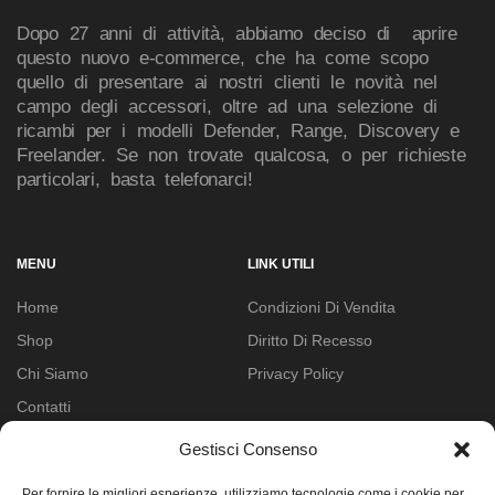
Dopo 27 anni di attività, abbiamo deciso di aprire
questo nuovo e-commerce, che ha come scopo
quello di presentare ai nostri clienti le novità nel
campo degli accessori, oltre ad una selezione di
ricambi per i modelli Defender, Range, Discovery e
Freelander. Se non trovate qualcosa, o per richieste
particolari, basta telefonarci!
MENU
LINK UTILI
Home
Condizioni Di Vendita
Shop
Diritto Di Recesso
Chi Siamo
Privacy Policy
Contatti
Gestisci Consenso
CHIAMACI
Per fornire le migliori esperienze, utilizziamo tecnologie come i cookie per