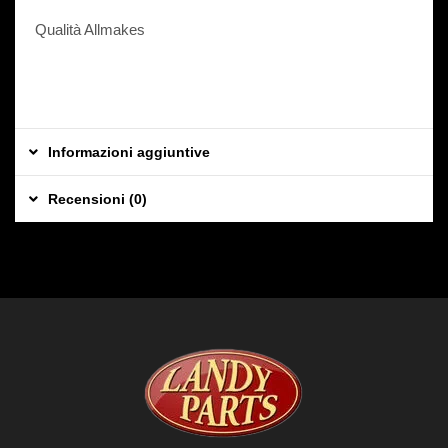
7
1
Qualità Allmakes
0
0
4
0
K
Informazioni aggiuntive
Recensioni (0)