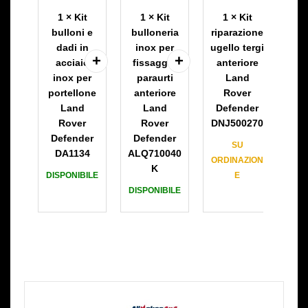
l
l
p
1
×
Kit
1
×
Kit
1
×
Kit
l
l
a
bulloni e
bulloneria
riparazione
o
o
r
dadi in
inox per
ugello tergi
n
n
a
acciaio
fissaggio
anteriore
i
e
z
inox per
paraurti
Land
e
r
i
portellone
anteriore
Rover
d
i
o
Land
Land
Defender
a
a
n
Rover
Rover
DNJ500270
d
i
e
Defender
Defender
i
n
u
SU
DA1134
ALQ710040
i
o
g
ORDINAZION
K
n
x
e
DISPONIBILE
E
a
p
l
DISPONIBILE
c
e
l
c
r
o
i
f
t
a
i
e
i
s
r
o
s
g
i
a
i
n
g
a