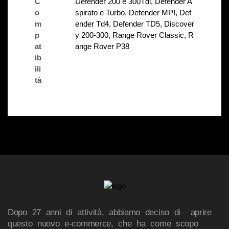
C
Defender 200 e 300Tdi
,
Defender A
o
spirato e Turbo
,
Defender MPI
,
Def
m
ender Td4
,
Defender TD5
,
Discover
p
y 200-300
,
Range Rover Classic
,
R
at
ange Rover P38
ib
ili
tà
Dopo 27 anni di attività, abbiamo deciso di aprire
questo nuovo e-commerce, che ha come scopo