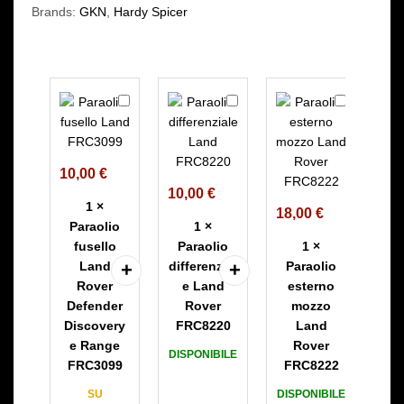
Brands:
GKN
,
Hardy Spicer
P
P
P
a
a
a
r
r
r
a
a
a
10,00
€
o
o
o
10,00
€
l
l
l
1
×
18,00
€
i
i
i
Paraolio
1
×
o
o
o
fusello
Paraolio
1
×
f
d
e
Land
differenzial
Paraolio
u
i
s
Rover
e Land
esterno
s
f
t
Defender
Rover
mozzo
e
f
e
Discovery
FRC8220
Land
l
e
r
e Range
Rover
DISPONIBILE
l
r
n
FRC3099
FRC8222
o
e
o
SU
DISPONIBILE
L
n
m