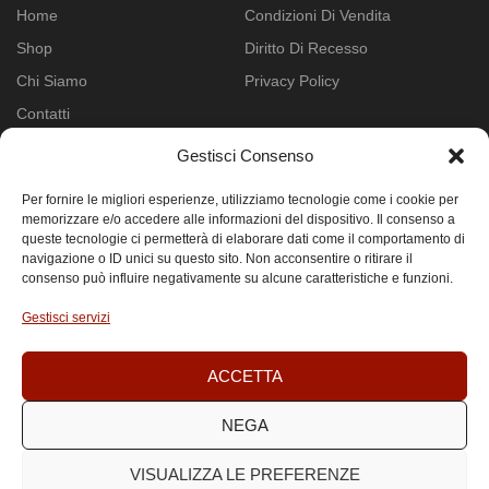
Home
Condizioni Di Vendita
Shop
Diritto Di Recesso
Chi Siamo
Privacy Policy
Contatti
Gestisci Consenso
CHIAMACI
Per fornire le migliori esperienze, utilizziamo tecnologie come i cookie per
+39 393 856 9560
memorizzare e/o accedere alle informazioni del dispositivo. Il consenso a
+39 011 2166594
queste tecnologie ci permetterà di elaborare dati come il comportamento di
navigazione o ID unici su questo sito. Non acconsentire o ritirare il
consenso può influire negativamente su alcune caratteristiche e funzioni.
Gestisci servizi
Copyright © 2024 Landyparts | P.IVA: 07442920018
ACCETTA
|
Privacy Policy
|
Cookie Policy
NEGA
VISUALIZZA LE PREFERENZE